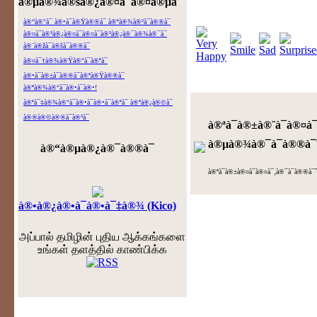
à®µà®¾à®šà®¿à®¤à¯à®¤à®µà¯ˆ
à®“à®°à¯ à®•à¯à®Ÿà®®à¯ à®ªà®¾à®²à¯à®®à¯
à®¤à¯à®³à®¿à®¤à¯à®¤à¯à®³à®¿à®¯à®¾à®¯à¯
à®¨à®žà¯à®šà¯à®®à¯
à®¤à¯†à®¾à®Ÿà®°à¯à®ªà¯
à®•à¯à®±à¯à®®à¯à®ªà®Ÿà®®à¯
à®ªà®¾à®°à¯à®•à¯à®•!
à®ªà¯‡à®¾à®°à¯à®•à¯à®•à¯à®ªà¯ à®ªà®¿à®©à¯
à®®à®©à®®à¯à®³à¯
à®ªà¯à®±à®¨à¯à®¤
à®µà®¾à®¯à¯à®®à¯ˆ
à®“à®µà®¿à®¯à®®à¯
à®ªà¯à®±à®¤à¯à®¤à¯‚à®¯à¯à®®à
à®•à®¿à®•à¯à®•à¯‡à®¾ (Kico)
அப்பால் தமிழின் புதிய ஆக்கங்களை
உங்கள் தளத்தில் காண்பிக்க