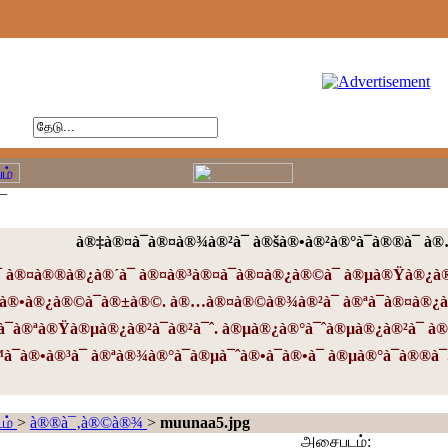

à®‡à®¤à¯à®¤à®¾à®²à¯ à®šà®•à®²à®°à¯à®®à¯ à
 à®¤à®®à®¿à®´à¯ à®¤à®³à®¤à¯à®¤à®¿à®©à¯ à®µà®Ÿà®¿à®µ
à®•à®¿à®©à¯à®±à®©. à®…à®¤à®©à®¾à®²à¯ à®ªà¯à®¤à®¿à®
à¯à®ªà®Ÿà®µà®¿à®²à¯à®²à¯ˆ. à®µà®¿à®°à¯ˆà®µà®¿à®²à¯ à®
à®•à®³à¯ à®ªà®¾à®°à¯à®µà¯ˆà®•à¯à®•à¯ à®µà®°à¯à®®à¯
ம்
>
à®®à¯‚à®©à®¾
>
muunaa5.jpg
அசைபடம்: