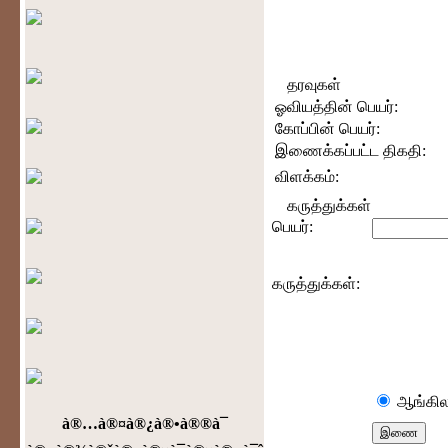
தரவுகள்
ஓவியத்தின் பெயர்:
கோப்பின் பெயர்:
இணைக்கப்பட்ட திகதி:
விளக்கம்:
கருத்துக்கள்
பெயர்:
கருத்துக்கள்:
ஆங்கில
à®…à®¤à®¿à®•à®®à¯