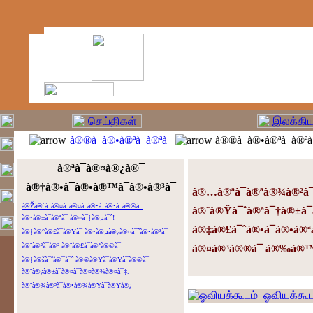
à®®à¯à®•à®ªà¯à®ªà¯
à®®à¯à®•à®ªà¯à®ªà¯
à®ªà¯à®¤à®¿à®¯
à®†à®•à¯à®•à®™à¯à®•à®³à¯
à®…à®ªà¯à®ªà®¾à®²à¯
à®Žà®´à¯à®¤à¯à®¤à¯à®•à¯à®•à¯à®®à¯
à®¨à®Ÿà¯ˆà®ªà¯†à®±à¯
à®•à®±à¯à®ªà¯ à®¤à¯‡à®µà¯ˆ!
à®‡à®£à¯ˆà®•à¯à®•à®ª
à®‡à®°à®£à¯à®Ÿà¯ à®•à®µà®¿à®¤à¯ˆà®•à®³à¯
à®¨à®²à¯à®² à®¨à®£à¯à®ªà®©à¯
à®¤à®³à®®à¯ à®‰à®™à¯
à®‡à®šà¯ˆà®¯à¯ˆ à®®à®Ÿà¯à®Ÿà¯à®®à¯
à®¨à®¿à®±à¯à®¤à¯à®¤à®¾à®¤à¯‡.
à®¨à®¾à®³à¯à®•à®¾à®Ÿà¯à®Ÿà®¿
ஓவியக்கூட