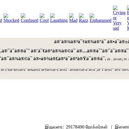
à®¨à®¾à®³à¯†à®¾à®°à¯ à®•à¯à®±à
à¯‚à®¯à¯à®®à¯ˆ à®¨à¯€à®°à®¾à®©à¯ à®…à®®à¯ˆà®¯à¯à®®à
à®¯à®¾à®©à¯ à®•à®¾à®£à®ªà¯à®ªà®Ÿà¯à®®à¯.
à®…à®¤à®¿:30 à®
¯ˆ à®¨à¯€à®°à®¾à®²à¯ à®‰à®£à¯à®Ÿà®¾à®•à¯à®®à¯: à®®à®©à®¤à¯à®¤à¯‚à®¯à¯à®®à¯ˆ à®ªà¯†à®
இதுவரை: 29178490 நோக்கர்கள் |
இணைப்ப