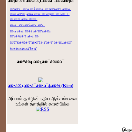
à®µà®¾à®šà®¿à®¤à¯à®¤à®µà¯ˆ
à®“à®°à¯ à®•à¯à®Ÿà®®à¯ à®ªà®¾à®²à¯à®®à¯
à®¤à¯à®³à®¿à®¤à¯à®¤à¯à®³à®¿à®¯à®¾à®¯à¯
à®¨à®žà¯à®šà¯à®®à¯
à®¤à¯†à®¾à®Ÿà®°à¯à®ªà¯
à®•à¯à®±à¯à®®à¯à®ªà®Ÿà®®à¯
à®ªà®¾à®°à¯à®•à¯à®•!
à®ªà¯‡à®¾à®°à¯à®•à¯à®•à¯à®ªà¯ à®ªà®¿à®©à¯
à®®à®©à®®à¯à®³à¯
à®“à®µà®¿à®¯à®®à¯
à®•à®¿à®•à¯à®•à¯‡à®¾ (Kico)
அப்பால் தமிழின் புதிய ஆக்கங்களை
உங்கள் தளத்தில் காண்பிக்க
இதுவரை