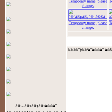
Temporary name, please
T
change.
Temporary name, please
T
change.
à®®à¯‡à®²à¯à®®à¯ à®š
à®…à®¤à®¿à®•à®®à¯