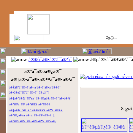
à®®à¯à®•à®ªà¯à®ªà¯
à®µà®£à¯à®£à®šà¯
à®ªà¯à®¤à®¿à®¯
ஓவியக்கூட
à®†à®•à¯à®•à®™à¯à®•à®³à¯
à®Žà®´à¯à®¤à¯à®¤à¯à®•à¯à®•à¯à®®à¯
à®•à®±à¯à®ªà¯ à®¤à¯‡à®µà¯ˆ!
à®‡à®°à®£à¯à®Ÿà¯ à®•à®µà®¿à®¤à¯ˆà®•à®³à¯
à®¨à®²à¯à®² à®¨à®£à¯à®ªà®©à¯
8 ஓவி
à®‡à®šà¯ˆà®¯à¯ˆ à®®à®Ÿà¯à®Ÿà¯à®®à¯
à®¨à®¿à®±à¯à®¤à¯à®¤à®¾à®¤à¯‡.
à®¨à®¾à®³à¯à®•à®¾à®Ÿà¯à®Ÿà®¿