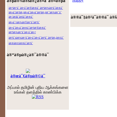
à®µà®¾à®šà®¿à®¤à¯à®¤à®µà¯ˆ
à®“à®°à¯ à®•à¯à®Ÿà®®à¯ à®ªà®¾à®²à¯à®®à¯
à®¤à¯à®³à®¿à®¤à¯à®¤à¯à®³à®¿à®¯à®¾à®¯à¯
à®®à¯‡à®²à¯à®®à¯ à®š
à®¨à®žà¯à®šà¯à®®à¯
à®¤à¯†à®¾à®Ÿà®°à¯à®ªà¯
à®•à¯à®±à¯à®®à¯à®ªà®Ÿà®®à¯
à®ªà®¾à®°à¯à®•à¯à®•!
à®ªà¯‡à®¾à®°à¯à®•à¯à®•à¯à®ªà¯ à®ªà®¿à®©à¯
à®®à®©à®®à¯à®³à¯
à®“à®µà®¿à®¯à®®à¯
à®œà¯€à®µà®©à¯
அப்பால் தமிழின் புதிய ஆக்கங்களை
உங்கள் தளத்தில் காண்பிக்க