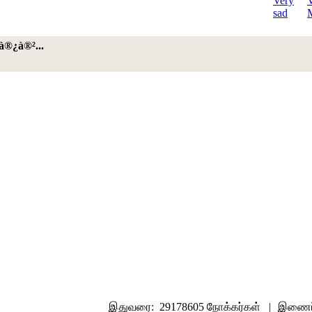
à®¿à®²...
இதுவரை: 29178605 நோக்கர்கள் |
இணைப்ப