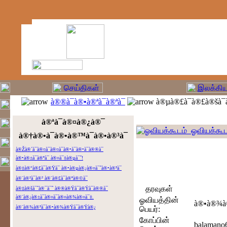
à®®à¯à®•à®ªà¯à®ªà¯
à®µà®£à¯à®£à®šà¯
à®ªà¯à®¤à®¿à®¯
ஓவியக்கூட
à®†à®•à¯à®•à®™à¯à®•à®³à¯
à®Žà®´à¯à®¤à¯à®¤à¯à®•à¯à®•à¯à®®à¯
à®•à®±à¯à®ªà¯ à®¤à¯‡à®µà¯ˆ!
à®‡à®°à®£à¯à®Ÿà¯ à®•à®µà®¿à®¤à¯ˆà®•à®³à¯
à®¨à®²à¯à®² à®¨à®£à¯à®ªà®©à¯
தரவுகள்
à®‡à®šà¯ˆà®¯à¯ˆ à®®à®Ÿà¯à®Ÿà¯à®®à¯
à®¨à®¿à®±à¯à®¤à¯à®¤à®¾à®¤à¯‡.
ஓவியத்தின்
à®•à®¾à®
à®¨à®¾à®³à¯à®•à®¾à®Ÿà¯à®Ÿà®¿
பெயர்:
கோப்பின்
balamano6