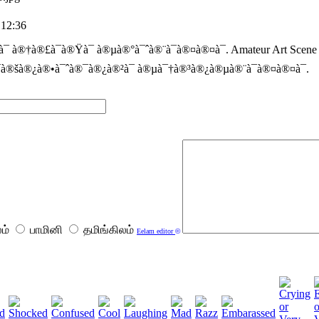
 12:36
¯ à®†à®£à¯à®Ÿà¯ à®µà®°à¯ˆà®¨à¯à®¤à®¤à¯. Amateur Art Sc
à®šà®¿à®•à¯ˆà®¯à®¿à®²à¯ à®µà¯†à®³à®¿à®µà®¨à¯à®¤à®¤à¯.
ம்
பாமினி
தமிங்கிலம்
Eelam editor
©