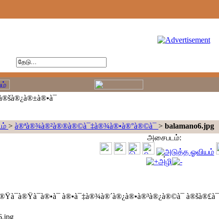
à®šà®¿à®±à®•à¯
ம்
>
à®ªà®¾à®²à®®à®©à¯‡à®¾à®•à®°à®©à¯
>
balamano6.jpg
அசைபடம்:
அழி
Ÿà¯à®Ÿà¯à®•à¯ à®•à¯‡à®¾à®´à®¿à®•à®³à®¿à®©à¯ à®šà®£à¯
.jpg