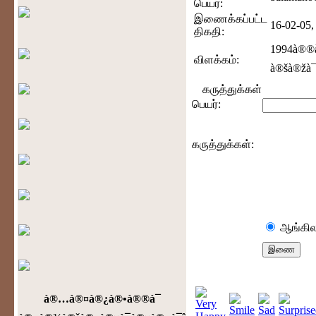
பெயர்:
இணைக்கப்பட்ட
16-02-05,
திகதி:
1994à®®à
விளக்கம்:
à®šà®žà¯
கருத்துக்கள்
பெயர்:
கருத்துக்கள்:
ஆங்கில
à®…à®¤à®¿à®•à®®à¯