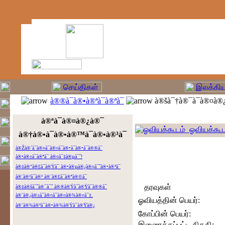
à®®à¯à®•à®ªà¯à®ªà¯
à®šà¯†à®¯à¯à®¤à®¿
à®ªà¯à®¤à®¿à®¯
ஓவியக்கூட
à®†à®•à¯à®•à®™à¯à®•à®³à¯
à®Žà®´à¯à®¤à¯à®¤à¯à®•à¯à®•à¯à®®à¯
à®•à®±à¯à®ªà¯ à®¤à¯‡à®µà¯ˆ!
à®‡à®°à®£à¯à®Ÿà¯ à®•à®µà®¿à®¤à¯ˆà®•à®³à¯
à®¨à®²à¯à®² à®¨à®£à¯à®ªà®©à¯
தரவுகள்
à®‡à®šà¯ˆà®¯à¯ˆ à®®à®Ÿà¯à®Ÿà¯à®®à¯
à®¨à®¿à®±à¯à®¤à¯à®¤à®¾à®¤à¯‡.
ஓவியத்தின் பெயர்:
à®¨à®¾à®³à¯à®•à®¾à®Ÿà¯à®Ÿà®¿
கோப்பின் பெயர்:
இணைக்கப்பட்ட திகதி: