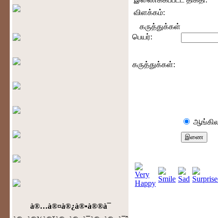
விளக்கம்:
கருத்துக்கள்
பெயர்:
கருத்துக்கள்:
ஆங்கில
à®…à®¤à®¿à®•à®®à¯