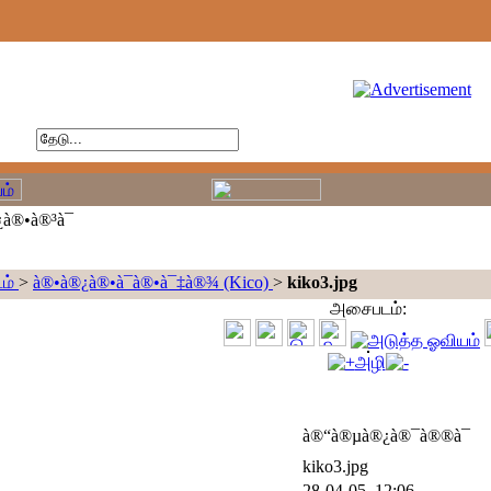
à®•à®³à¯
ம்
>
à®•à®¿à®•à¯à®•à¯‡à®¾ (Kico)
>
kiko3.jpg
அசைபடம்:
அழி
à®“à®µà®¿à®¯à®®à¯
kiko3.jpg
28-04-05, 12:06