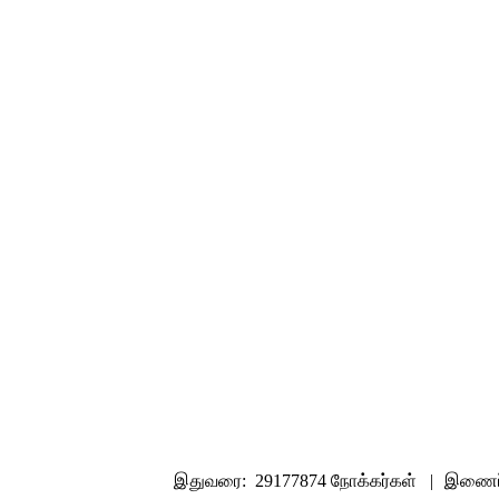
இதுவரை: 29177874 நோக்கர்கள் |
இணைப்ப