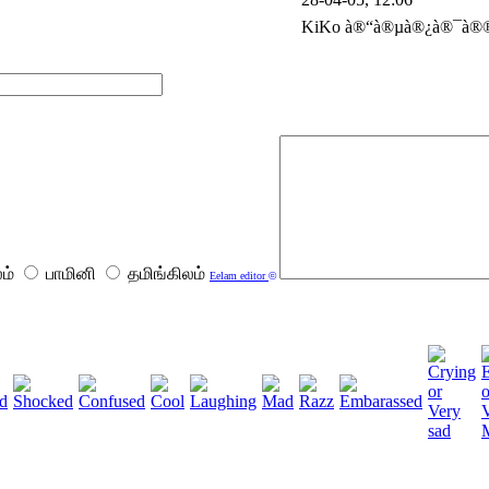
KiKo à®“à®µà®¿à®¯à®®
ம்
பாமினி
தமிங்கிலம்
Eelam editor
©