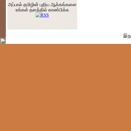
அப்பால் தமிழின் புதிய ஆக்கங்களை
உங்கள் தளத்தில் காண்பிக்க
இதுவர