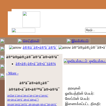
à®®à¯à®•à®ªà¯à®ªà¯
à®“à®µà®¿à®¯à®•à¯
à®“à®µà®¿à®¯à®°à¯à®•à®³à¯
ஓவியக்கூட
à®•à®¿à®•à¯à®•à¯‡à®¾
- More -
à®ªà¯à®¤à®¿à®¯
தரவுகள்
à®†à®•à¯à®•à®™à¯à®•à®³à¯
ஓவியத்தின் பெயர்:
à®Žà®´à¯à®¤à¯à®¤à¯à®•à¯à®•à¯à®®à¯
கோப்பின் பெயர்:
à®•à®±à¯à®ªà¯ à®¤à¯‡à®µà¯ˆ!
இணைக்கப்பட்ட திகதி:
à®‡à®°à®£à¯à®Ÿà¯ à®•à®µà®¿à®¤à¯ˆà®•à®³à¯