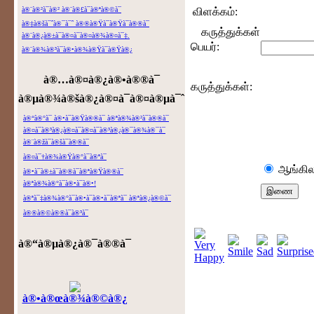
à®¨à®²à¯à®² à®¨à®£à¯à®ªà®©à¯
விளக்கம்:
à®‡à®šà¯ˆà®¯à¯ˆ à®®à®Ÿà¯à®Ÿà¯à®®à¯
கருத்துக்கள்
à®¨à®¿à®±à¯à®¤à¯à®¤à®¾à®¤à¯‡.
பெயர்:
à®¨à®¾à®³à¯à®•à®¾à®Ÿà¯à®Ÿà®¿
à®…à®¤à®¿à®•à®®à¯
கருத்துக்கள்:
à®µà®¾à®šà®¿à®¤à¯à®¤à®µà¯ˆ
à®“à®°à¯ à®•à¯à®Ÿà®®à¯ à®ªà®¾à®²à¯à®®à¯
à®¤à¯à®³à®¿à®¤à¯à®¤à¯à®³à®¿à®¯à®¾à®¯à¯
à®¨à®žà¯à®šà¯à®®à¯
à®¤à¯†à®¾à®Ÿà®°à¯à®ªà¯
ஆங்கில
à®•à¯à®±à¯à®®à¯à®ªà®Ÿà®®à¯
à®ªà®¾à®°à¯à®•à¯à®•!
à®ªà¯‡à®¾à®°à¯à®•à¯à®•à¯à®ªà¯ à®ªà®¿à®©à¯
à®®à®©à®®à¯à®³à¯
à®“à®µà®¿à®¯à®®à¯
à®•à®œà®¾à®©à®¿