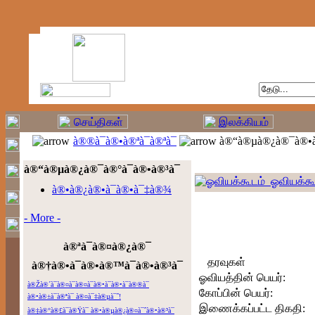
à®®à¯à®•à®ªà¯à®ªà¯
à®“à®µà®¿à®¯à®•à
à®“à®µà®¿à®¯à®°à¯à®•à®³à¯
ஓவியக்கூ
à®•à®¿à®•à¯à®•à¯‡à®¾
- More -
à®ªà¯à®¤à®¿à®¯
தரவுகள்
à®†à®•à¯à®•à®™à¯à®•à®³à¯
ஓவியத்தின் பெயர்:
à®Žà®´à¯à®¤à¯à®¤à¯à®•à¯à®•à¯à®®à¯
கோப்பின் பெயர்:
à®•à®±à¯à®ªà¯ à®¤à¯‡à®µà¯ˆ!
இணைக்கப்பட்ட திகதி:
à®‡à®°à®£à¯à®Ÿà¯ à®•à®µà®¿à®¤à¯ˆà®•à®³à¯