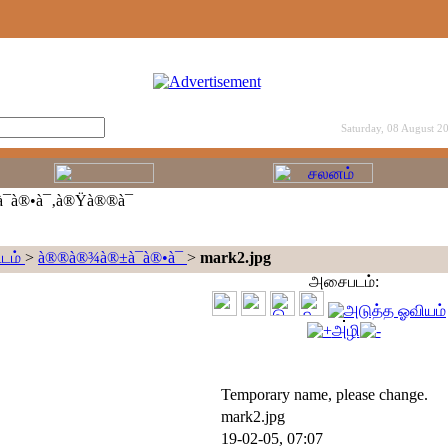
Saturday, 08 August 2
¯à®•à¯‚à®Ÿà®®à¯
டம்
>
à®®à®¾à®±à¯à®•à¯
>
mark2.jpg
அசைபடம்:
அழி
Temporary name, please change.
mark2.jpg
19-02-05, 07:07