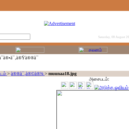
Saturday, 08 August 2
¯à®•à¯‚à®Ÿà®®à¯
டம்
>
à®®à¯‚à®©à®¾
>
muunaa18.jpg
அசைபடம்: