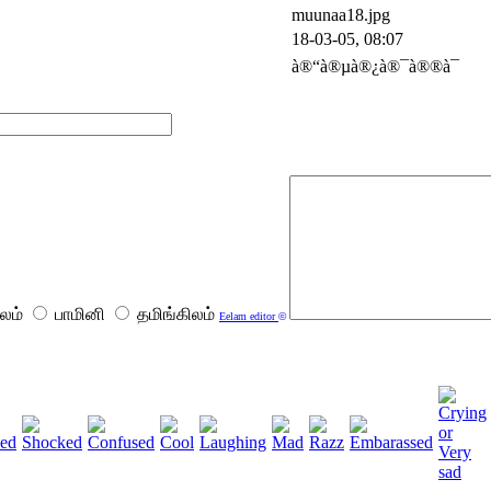
muunaa18.jpg
18-03-05, 08:07
à®“à®µà®¿à®¯à®®à¯
லம்
பாமினி
தமிங்கிலம்
Eelam editor
©