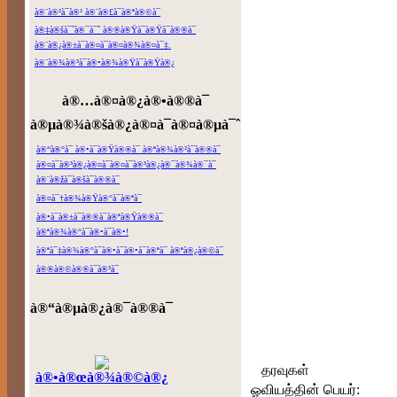
à®¨à®²à¯à®² à®¨à®£à¯à®ªà®©à¯
à®‡à®šà¯ˆà®¯à¯ˆ à®®à®Ÿà¯à®Ÿà¯à®®à¯
à®¨à®¿à®±à¯à®¤à¯à®¤à®¾à®¤à¯‡.
à®¨à®¾à®³à¯à®•à®¾à®Ÿà¯à®Ÿà®¿
à®…à®¤à®¿à®•à®®à¯
à®µà®¾à®šà®¿à®¤à¯à®¤à®µà¯ˆ
à®“à®°à¯ à®•à¯à®Ÿà®®à¯ à®ªà®¾à®²à¯à®®à¯
à®¤à¯à®³à®¿à®¤à¯à®¤à¯à®³à®¿à®¯à®¾à®¯à¯
à®¨à®žà¯à®šà¯à®®à¯
à®¤à¯†à®¾à®Ÿà®°à¯à®ªà¯
à®•à¯à®±à¯à®®à¯à®ªà®Ÿà®®à¯
à®ªà®¾à®°à¯à®•à¯à®•!
à®ªà¯‡à®¾à®°à¯à®•à¯à®•à¯à®ªà¯ à®ªà®¿à®©à¯
à®®à®©à®®à¯à®³à¯
à®“à®µà®¿à®¯à®®à¯
தரவுகள்
à®•à®œà®¾à®©à®¿
ஓவியத்தின் பெயர்: