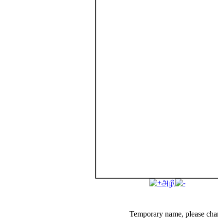
அழி
Temporary name, please cha