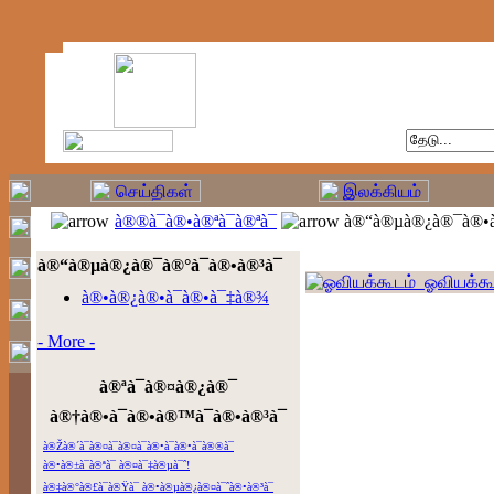
à®®à¯à®•à®ªà¯à®ªà¯
à®“à®µà®¿à®¯à®•à
à®“à®µà®¿à®¯à®°à¯à®•à®³à¯
ஓவியக்கூ
à®•à®¿à®•à¯à®•à¯‡à®¾
- More -
à®ªà¯à®¤à®¿à®¯
à®†à®•à¯à®•à®™à¯à®•à®³à¯
à®Žà®´à¯à®¤à¯à®¤à¯à®•à¯à®•à¯à®®à¯
à®•à®±à¯à®ªà¯ à®¤à¯‡à®µà¯ˆ!
à®‡à®°à®£à¯à®Ÿà¯ à®•à®µà®¿à®¤à¯ˆà®•à®³à¯