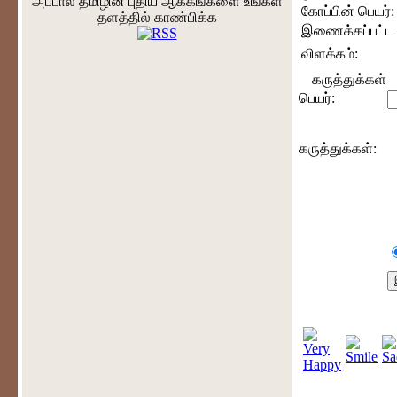
அப்பால் தமிழின் புதிய ஆக்கங்களை உங்கள்
கோப்பின் பெயர்:
தளத்தில் காண்பிக்க
இணைக்கப்பட்ட 
விளக்கம்:
கருத்துக்கள்
பெயர்:
கருத்துக்கள்: