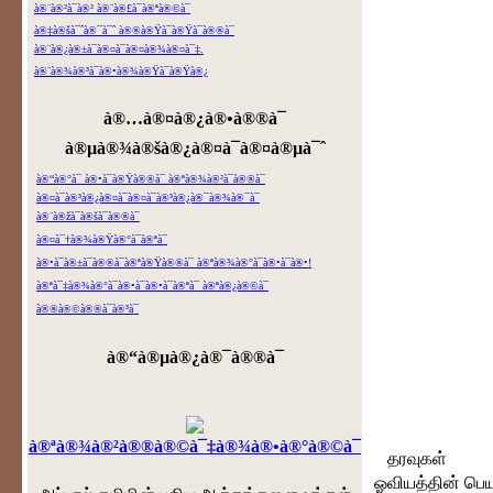
à®¨à®²à¯à®² à®¨à®£à¯à®ªà®©à¯
à®‡à®šà¯ˆà®¯à¯ˆ à®®à®Ÿà¯à®Ÿà¯à®®à¯
à®¨à®¿à®±à¯à®¤à¯à®¤à®¾à®¤à¯‡.
à®¨à®¾à®³à¯à®•à®¾à®Ÿà¯à®Ÿà®¿
à®…à®¤à®¿à®•à®®à¯
à®µà®¾à®šà®¿à®¤à¯à®¤à®µà¯ˆ
à®“à®°à¯ à®•à¯à®Ÿà®®à¯ à®ªà®¾à®²à¯à®®à¯
à®¤à¯à®³à®¿à®¤à¯à®¤à¯à®³à®¿à®¯à®¾à®¯à¯
à®¨à®žà¯à®šà¯à®®à¯
à®¤à¯†à®¾à®Ÿà®°à¯à®ªà¯
à®•à¯à®±à¯à®®à¯à®ªà®Ÿà®®à¯ à®ªà®¾à®°à¯à®•à¯à®•!
à®ªà¯‡à®¾à®°à¯à®•à¯à®•à¯à®ªà¯ à®ªà®¿à®©à¯
à®®à®©à®®à¯à®³à¯
à®“à®µà®¿à®¯à®®à¯
à®ªà®¾à®²à®®à®©à¯‡à®¾à®•à®°à®©à¯
தரவுகள்
ஓவியத்தின் பெய