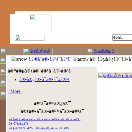
à®®à¯à®•à®ªà¯à®ªà¯
à®“à®µà®¿à®¯à®•à¯
à®“à®µà®¿à®¯à®°à¯à®•à®³à¯
ஓ
à®•à®¿à®•à¯à®•à¯‡à®¾
- More -
à®ªà¯à®¤à®¿à®¯
à®†à®•à¯à®•à®™à¯à®•à®³à¯
à®Žà®´à¯à®¤à¯à®¤à¯à®•à¯à®•à¯à®®à¯ à®•à®±à¯à®ªà¯
à®¤à¯‡à®µà¯ˆ!
à®‡à®°à®£à¯à®Ÿà¯ à®•à®µà®¿à®¤à¯ˆà®•à®³à¯