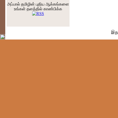
அப்பால் தமிழின் புதிய ஆக்கங்களை
உங்கள் தளத்தில் காண்பிக்க
இதுவர