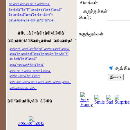
விளக்கம்:
à®¨à®²à¯à®² à®¨à®£à¯à®ªà®©à¯
à®‡à®šà¯ˆà®¯à¯ˆ à®®à®Ÿà¯à®Ÿà¯à®®à¯
கருத்துக்கள்
à®¨à®¿à®±à¯à®¤à¯à®¤à®¾à®¤à¯‡.
பெயர்:
à®¨à®¾à®³à¯à®•à®¾à®Ÿà¯à®Ÿà®¿
à®…à®¤à®¿à®•à®®à¯
கருத்துக்கள்:
à®µà®¾à®šà®¿à®¤à¯à®¤à®µà¯ˆ
à®“à®°à¯ à®•à¯à®Ÿà®®à¯ à®ªà®¾à®²à¯à®®à¯
à®¤à¯à®³à®¿à®¤à¯à®¤à¯à®³à®¿à®¯à®¾à®¯à¯
à®¨à®žà¯à®šà¯à®®à¯
à®¤à¯†à®¾à®Ÿà®°à¯à®ªà¯
ஆங்கில
à®•à¯à®±à¯à®®à¯à®ªà®Ÿà®®à¯
à®ªà®¾à®°à¯à®•à¯à®•!
à®ªà¯‡à®¾à®°à¯à®•à¯à®•à¯à®ªà¯ à®ªà®¿à®©à¯
à®®à®©à®®à¯à®³à¯
à®“à®µà®¿à®¯à®®à¯
à®¤à®¯à®¾