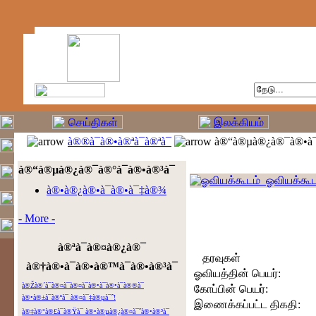
à®®à¯à®•à®ªà¯à®ªà¯
à®“à®µà®¿à®¯à®•à¯
à®“à®µà®¿à®¯à®°à¯à®•à®³à¯
ஓவியக்கூட
à®•à®¿à®•à¯à®•à¯‡à®¾
- More -
à®ªà¯à®¤à®¿à®¯
தரவுகள்
à®†à®•à¯à®•à®™à¯à®•à®³à¯
ஓவியத்தின் பெயர்:
à®Žà®´à¯à®¤à¯à®¤à¯à®•à¯à®•à¯à®®à¯
கோப்பின் பெயர்:
à®•à®±à¯à®ªà¯ à®¤à¯‡à®µà¯ˆ!
இணைக்கப்பட்ட திகதி:
à®‡à®°à®£à¯à®Ÿà¯ à®•à®µà®¿à®¤à¯ˆà®•à®³à¯