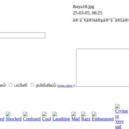
thaya18.jpg
25-03-05, 08:25
à®¨à¯€à®¾à®µà®°à¯à®£à®®
லம்
பாமினி
தமிங்கிலம்
Eelam editor
©