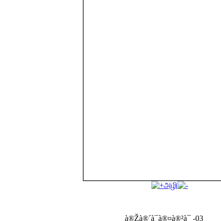
அழி
à®Žà®´à¯à®¤à®²à¯ -03