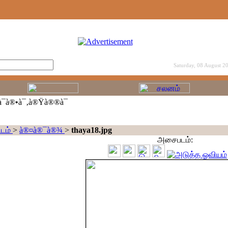
Saturday, 08 August 2
¯à®•à¯‚à®Ÿà®®à¯
டம்
>
à®¤à®¯à®¾
>
thaya18.jpg
அசைபடம்: