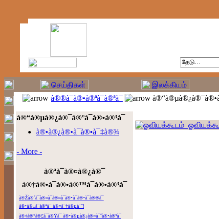
à®®à¯à®•à®ªà¯à®ªà¯
à®“à®µà®¿à®¯à®•à
à®“à®µà®¿à®¯à®°à¯à®•à®³à¯
ஓவியக்கூ
à®•à®¿à®•à¯à®•à¯‡à®¾
- More -
à®ªà¯à®¤à®¿à®¯
à®†à®•à¯à®•à®™à¯à®•à®³à¯
à®Žà®´à¯à®¤à¯à®¤à¯à®•à¯à®•à¯à®®à¯
à®•à®±à¯à®ªà¯ à®¤à¯‡à®µà¯ˆ!
à®‡à®°à®£à¯à®Ÿà¯ à®•à®µà®¿à®¤à¯ˆà®•à®³à¯