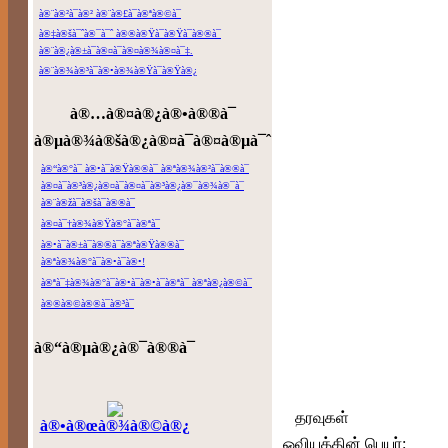
à®¨à®²à¯à®² à®¨à®£à¯à®ªà®©à¯
à®‡à®šà¯ˆà®¯à¯ˆ à®®à®Ÿà¯à®Ÿà¯à®®à¯
à®¨à®¿à®±à¯à®¤à¯à®¤à®¾à®¤à¯‡.
à®¨à®¾à®³à¯à®•à®¾à®Ÿà¯à®Ÿà®¿
à®…à®¤à®¿à®•à®®à¯
à®µà®¾à®šà®¿à®¤à¯à®¤à®µà¯ˆ
à®“à®°à¯ à®•à¯à®Ÿà®®à¯ à®ªà®¾à®²à¯à®®à¯
à®¤à¯à®³à®¿à®¤à¯à®¤à¯à®³à®¿à®¯à®¾à®¯à¯
à®¨à®žà¯à®šà¯à®®à¯
à®¤à¯†à®¾à®Ÿà®°à¯à®ªà¯
à®•à¯à®±à¯à®®à¯à®ªà®Ÿà®®à¯
à®ªà®¾à®°à¯à®•à¯à®•!
à®ªà¯‡à®¾à®°à¯à®•à¯à®•à¯à®ªà¯ à®ªà®¿à®©à¯
à®®à®©à®®à¯à®³à¯
à®“à®µà®¿à®¯à®®à¯
தரவுகள்
à®•à®œà®¾à®©à®¿
ஓவியத்தின் பெயர்: