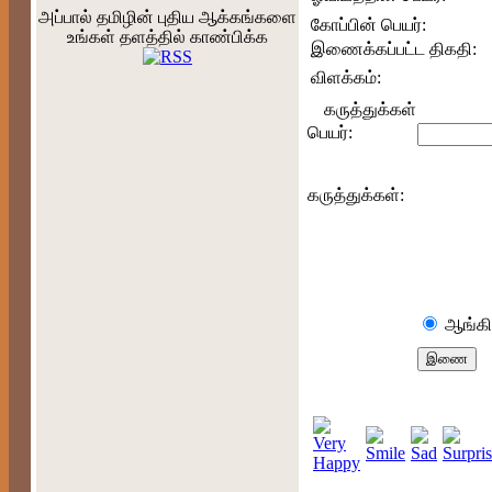
அப்பால் தமிழின் புதிய ஆக்கங்களை
கோப்பின் பெயர்:
உங்கள் தளத்தில் காண்பிக்க
இணைக்கப்பட்ட திகதி:
விளக்கம்:
கருத்துக்கள்
பெயர்:
கருத்துக்கள்:
ஆங்கி